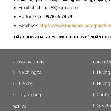
Đc: 483 Nguyễn Thị Thập, Phường Tân Hưng, Quận 7,
Email: phathung483@gmail.com
Hotline/Zalo:
0978 66 78 79
Facebook:
https://www.facebook.com/phathun
HÃY GỌI
0978 66 78 79 - 0981 81 81 05
ĐỂ NHẬN ƯU Đ
THÔNG TIN CHUNG
HƯỚNG DẪN
Về chúng tôi
Hướng 
Liên hệ
Hướng 
Tuyển dụng
Chính s
Quy địn
DỊCH VỤ