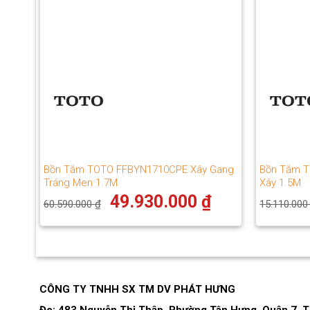
Bồn Tắm TOTO FFBYN1710CPE Xây Gang
Bồn Tắm 
Tráng Men 1.7M
Xây 1.5M
Giá
Giá
49.930.000
₫
60.590.000
₫
15.110.00
gốc
hiện
là:
tại
60.590.000 ₫.
là:
49.930.000 ₫.
CÔNG TY TNHH SX TM DV PHÁT HƯNG