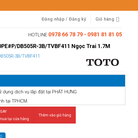
Đăng nhập / Đăng ký
Giỏ hàng
0978 66 78 79 - 0981 81 81 05
HOTLINE
PE#P/DB505R-3B/TVBF411 Ngọc Trai 1.7M
B505R-3B/TVBF411
ử dụng dịch vụ lắp đặt tại PHÁT HƯNG
ành tại TPHCM.
P/DB505R-3B/TVBF411 Ngọc Trai 1.7M số lượng
GAY
Thêm vào giỏ hàng
 mua tại cửa hàng
TO