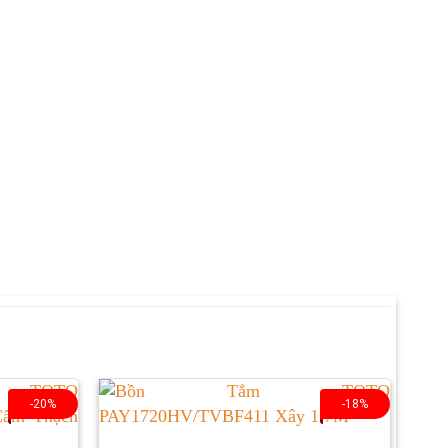
-20%
-18%