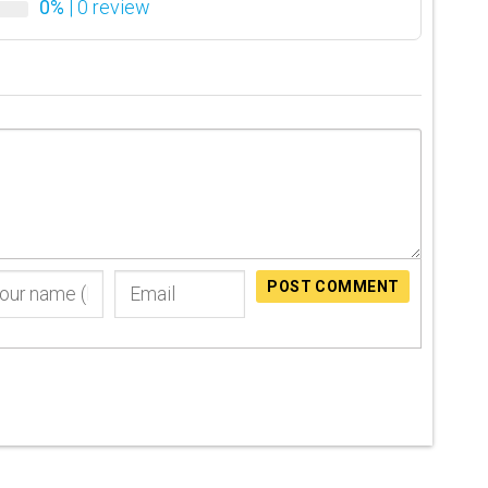
0%
| 0 review
POST COMMENT