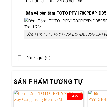
Chất liệu nhựa với độ bền cao
Bản vẽ bồn tắm TOTO PPY1780PE#P-DB
Bồn Tắm TOTO PPY1780PE#P/DB505R-3B/TVBF
Đánh giá (0)
SẢN PHẨM TƯƠNG TỰ
-18%