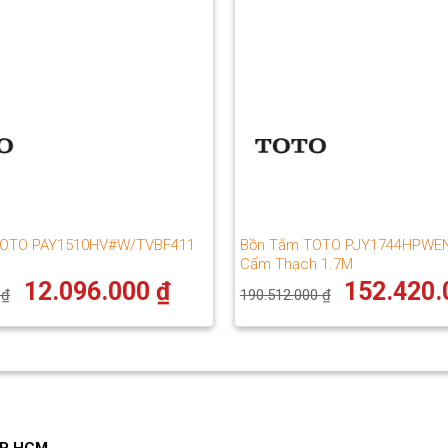
TOTO PAY1510HV#W/TVBF411
Bồn Tắm TOTO PJY1744HPWE
Cẩm Thạch 1.7M
Giá
Giá
Giá
12.096.000
₫
152.420
0
₫
190.512.000
₫
gốc
hiện
gốc
là:
tại
là:
15.110.000 ₫.
là:
190.512.000 ₫.
12.096.000 ₫.