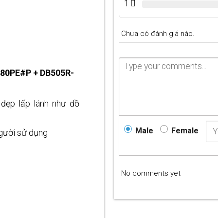
1
Chưa có đánh giá nào.
780PE#P + DB505R-
đẹp lấp lánh như đồ
Male
Female
 người sử dụng
No comments yet