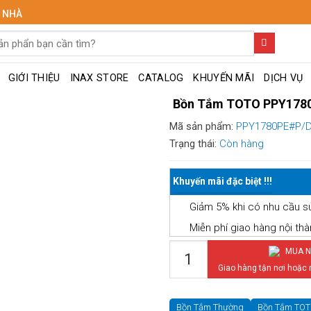
I NHÀ
GIỚI THIỆU
INAX STORE
CATALOG
KHUYẾN MÃI
DỊCH VỤ
Bồn Tắm TOTO PPY1780
Mã sản phẩm:
PPY1780PE#P/D
Trạng thái:
Còn hàng
Khuyến mãi đặc biệt !!!
Giảm 5% khi có nhu cầu s
Miễn phí giao hàng nội th
Bồn Tắm TOTO PPY1780PE#
MUA N
Giao hàng tận nơi hoặc
Bồn Tắm Thường
Bồn Tắm TO