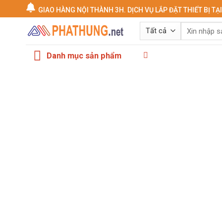
Chuyển
GIAO HÀNG NỘI THÀNH 3H. DỊCH VỤ LẮP ĐẶT THIẾT BỊ TẠ
đến
Tìm
nội
kiếm:
dung
Danh mục sản phẩm