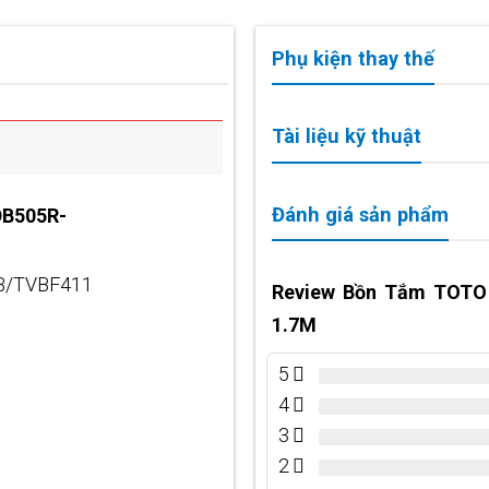
Phụ kiện thay thế
Tài liệu kỹ thuật
Đánh giá sản phẩm
DB505R-
B/TVBF411
Review Bồn Tắm TOTO
1.7M
5
4
3
2