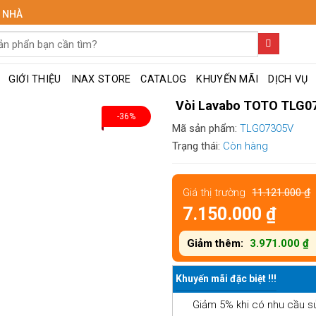
I NHÀ
GIỚI THIỆU
INAX STORE
CATALOG
KHUYẾN MÃI
DỊCH VỤ
Vòi Lavabo TOTO TLG0
-36%
Mã sản phẩm:
TLG07305V
Trạng thái:
Còn hàng
Giá thị trường
11.121.000
₫
7.150.000
₫
Giảm thêm:
3.971.000
₫
Khuyến mãi đặc biệt !!!
Giảm 5% khi có nhu cầu s