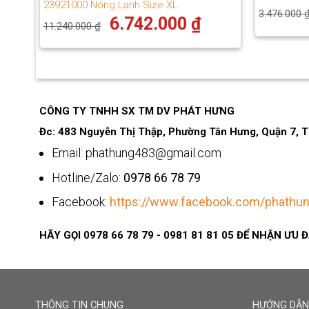
23921000 Nóng Lạnh Size XL
3.476.000
Giá
Giá
6.742.000
₫
11.240.000
₫
gốc
hiện
là:
tại
11.240.000 ₫.
là:
6.742.000 ₫.
CÔNG TY TNHH SX TM DV PHÁT HƯNG
Đc: 483 Nguyễn Thị Thập, Phường Tân Hưng, Quận 7,
Email: phathung483@gmail.com
Hotline/Zalo:
0978 66 78 79
Facebook:
https://www.facebook.com/phathun
HÃY GỌI
0978 66 78 79 - 0981 81 81 05
ĐỂ NHẬN ƯU Đ
THÔNG TIN CHUNG
HƯỚNG DẪN