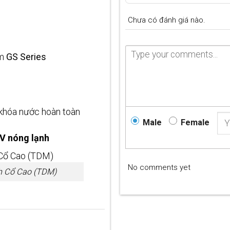
P
Chưa có đánh giá nào.
ẩm
GS Series
khóa nước hoàn toàn
Male
Female
V nóng lạnh
No comments yet
h Cổ Cao (TDM)