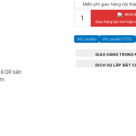
Miễn phí giao hàng nội th
Vòi Lavabo TOTO TLG07305
MUA N
Giao hàng tận nơi hoặc
Vòi Lavabo
Vòi Lavabo TOTO
GIAO HÀNG TRONG 
DỊCH VỤ LẮP ĐẶT 