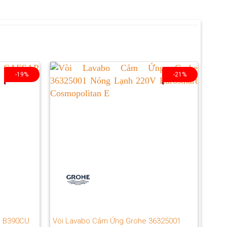
-19%
-21%
R B390CU
Vòi Lavabo Cảm Ứng Grohe 36325001
Vòi 