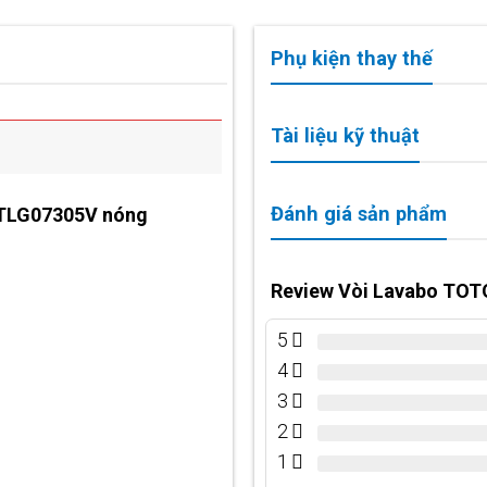
Phụ kiện thay thế
Tài liệu kỹ thuật
Đánh giá sản phẩm
O TLG07305V nóng
Review Vòi Lavabo TOT
5
4
3
2
1