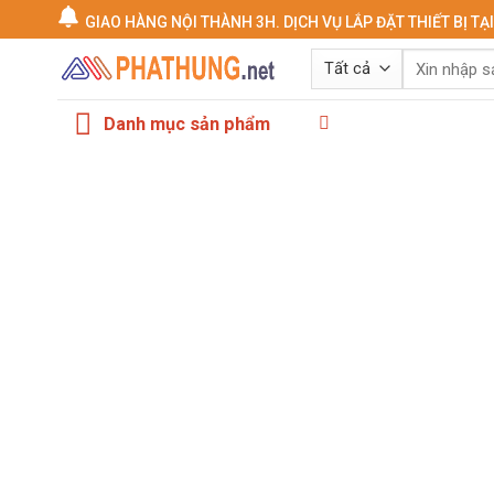
Chuyển
GIAO HÀNG NỘI THÀNH 3H. DỊCH VỤ LẮP ĐẶT THIẾT BỊ TẠ
đến
Tìm
nội
kiếm:
dung
Danh mục sản phẩm