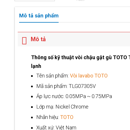
Mô tả sản phẩm
Mô tả
Thông số kỹ thuật vòi chậu gật gù TOT
lạnh
Tên sản phẩm:
Vòi lavabo TOTO
Mã sản phẩm: TLG07305V
Áp lực nước: 0.05MPa ~ 0.75MPa
Lớp mạ: Nickel Chrome
Nhãn hiệu:
TOTO
Xuất xứ: Việt Nam