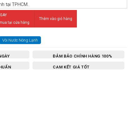
ành tại TPHCM.
V Nóng Lạnh Cổ Cao số lượng
GAY
Thêm vào giỏ hàng
 mua tại cửa hàng
Vòi Nước Nóng Lạnh
NGÀY
ĐẢM BẢO CHÍNH HÀNG 100%
CHUẨN
CAM KẾT GIÁ TỐT